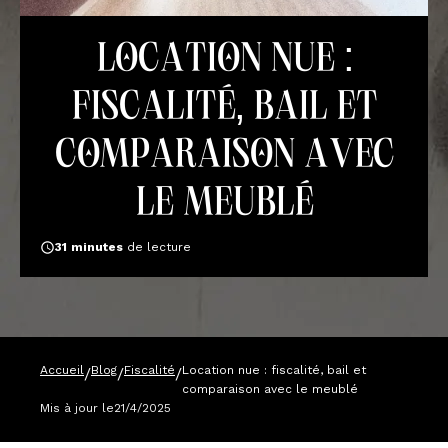
Location nue :
fiscalité, bail et
comparaison avec
le meublé
31
minutes
de lecture
Accueil
Blog
Fiscalité
Location nue : fiscalité, bail et
/
/
/
comparaison avec le meublé
Mis à jour le
21/4/2025