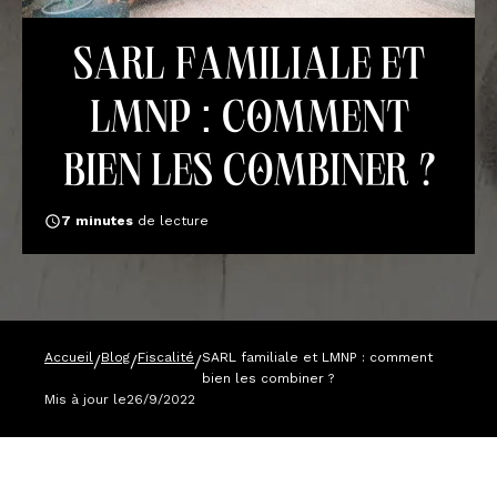
SARL familiale et
LMNP : comment
bien les combiner ?
7
minutes
de lecture
Accueil
Blog
Fiscalité
SARL familiale et LMNP : comment
/
/
/
bien les combiner ?
Mis à jour le
26/9/2022