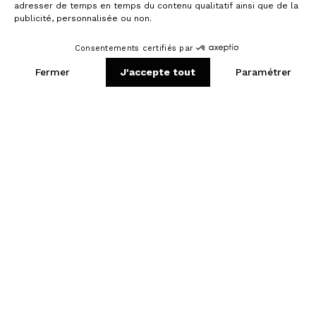
Ils l'ont fait, pourquoi pas vous ?
David
32 ansㅤ
,
Nancy