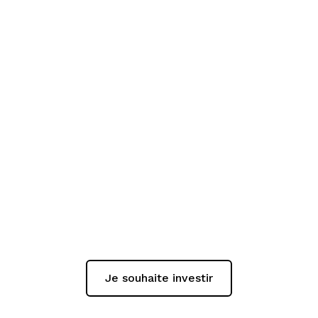
Seulement 40 investisseurs par mois
sont sélectionnés pour bénéficier de
notre accompagnement
Parce que les meilleurs biens partent en 24h,
nous avons décidé de ne travailler qu'avec les
profils les plus investis.
Je souhaite investir