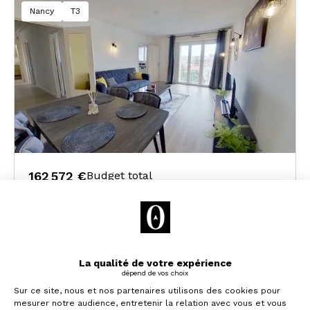
Nancy
T3
162 572 €
Budget total
Flux de trésorerie :
+190€/ mois
Rendement brut :
8,07%
Stratégie :
Développement