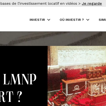
bases de l’investissement locatif en vidéos >
Je regarde
INVESTIR
OÙ INVESTIR ?
SIM
e LMNP
rt ?