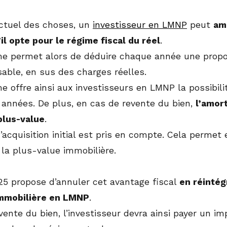
actuel des choses, un
investisseur en LMNP
peut
amo
il opte pour le régime fiscal du réel
.
 permet alors de déduire chaque année une proporti
able, en sus des charges réelles.
 offre ainsi aux investisseurs en LMNP la possibilit
années. De plus, en cas de revente du bien,
l’amor
 plus-value
.
d’acquisition initial est pris en compte. Cela permet
 la plus-value immobilière.
025 propose d’annuler cet avantage fiscal
en réintég
immobilière en LMNP
.
vente du bien, l’investisseur devra ainsi payer un i