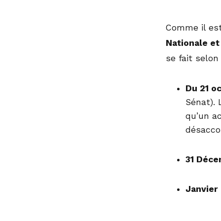
Comme il est 
Nationale et
se fait selon
Du 21 o
Sénat). 
qu’un ac
désaccor
31 Déce
Janvier