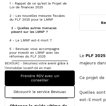
1 - Rappel de ce qu’est le Projet de
Loi de finances 2025
2 - Les nouvelles mesures fiscales
du PLF 2025 pour le LMNP
Be
3 - Quelles autres menaces
pèsent sur les LMNP ?
4 - Le LMNP est-il mort ?
5 - Bevouac vous accompagne
pour investir en LMNP avec les
Le
PLF 2025
réformes du PLF 2025
majeurs dans
BEVOUAC - Sécurisez votre avenir grâce à
l’immobilier locatif clé en main
Prendre RDV avec un
Ce projet de
conseiller
Découvrir le service Bevouac
Quelles sont
est-il mort 
Obtenez le guide ultime de