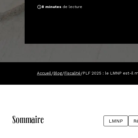
8
minutes
de lecture
/
/
/
Accueil
Blog
Fiscalité
PLF 2025 : le LMNP est-il m
Sommaire
LMNP
R