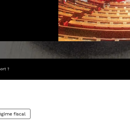
ort ?
égime fiscal