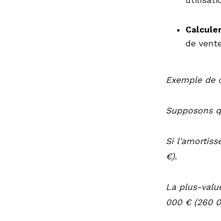
utilisati
Calcule
de vente
Exemple de c
Supposons qu
Si l'amortis
€).
La plus-valu
000 € (260 0