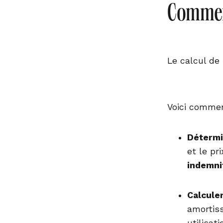
Comment
Le calcul de 
Voici commen
Détermi
et le pr
indemnit
Calcule
amortis