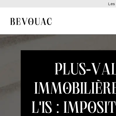
Les 
Plus-va
immobilière
l'IS : imposi