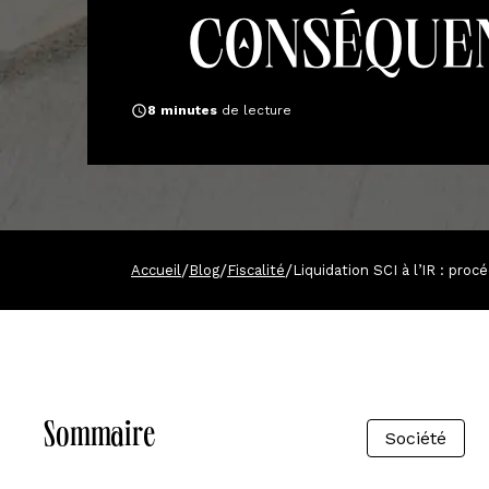
conséque
8
minutes
de lecture
/
/
/
Accueil
Blog
Fiscalité
Liquidation SCI à l’IR : pro
Sommaire
Société