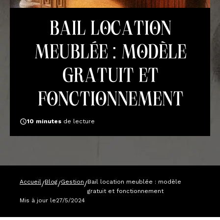
Bail location
meublée : modèle
gratuit et
fonctionnement
10
minutes
de lecture
Accueil
Blog
Gestion
Bail location meublée : modèle
/
/
/
gratuit et fonctionnement
Mis à jour le
27/5/2024