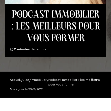
Podcast immobilier
: les meilleurs pour
vous former
7
minutes
de lecture
Accueil
Blog
Immobilier
Podcast immobilier : les meilleurs
/
/
/
pour vous former
Mis à jour le
29/9/2023