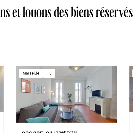
ns et louons des biens réserv
Marseille
T3
Budget total