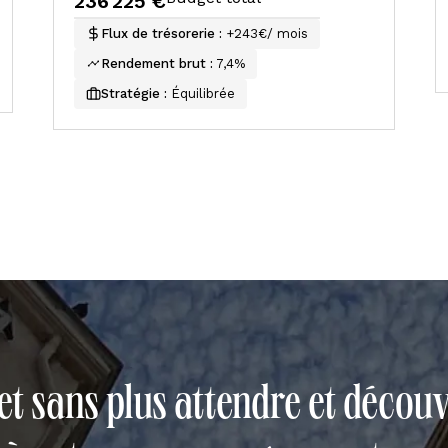
236 225 €
Flux de trésorerie :
+243€/ mois
Rendement brut :
7,4%
Stratégie :
Équilibrée
et sans plus attendre et découvr