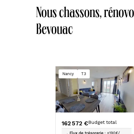
Nous chassons, rénovo
Bevouac
Nancy
T3
Budget total
162 572 €
Flux de trésorerie :
+190€/