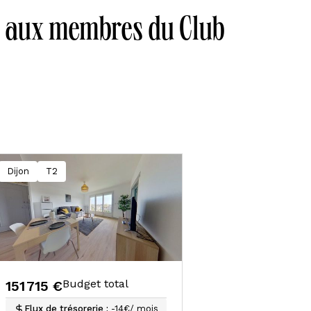
és aux membres du Club
Dijon
T2
Budget total
151 715 €
Flux de trésorerie :
-14€/ mois