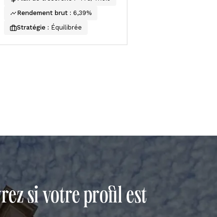
Rendement brut :
6,39%
Stratégie :
Équilibrée
ez si votre profil est