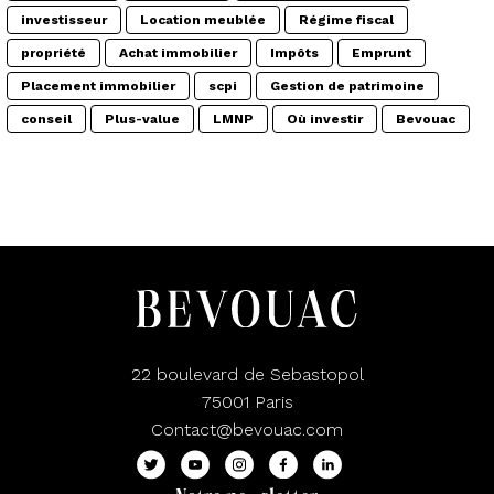
investisseur
Location meublée
Régime fiscal
propriété
Achat immobilier
Impôts
Emprunt
Placement immobilier
scpi
Gestion de patrimoine
conseil
Plus-value
LMNP
Où investir
Bevouac
22 boulevard de Sebastopol
75001 Paris
Contact@bevouac.com