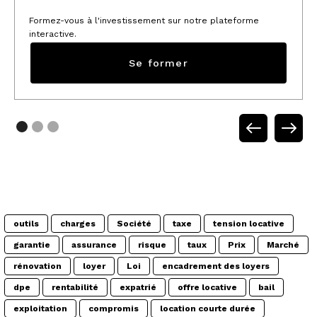
Formez-vous à l'investissement sur notre plateforme
interactive.
Se former
outils
charges
Société
taxe
tension locative
garantie
assurance
risque
taux
Prix
Marché
rénovation
loyer
Loi
encadrement des loyers
dpe
rentabilité
expatrié
offre locative
bail
exploitation
compromis
location courte durée