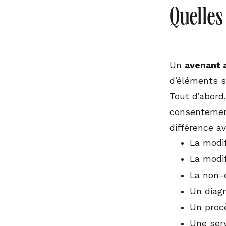
Quelles
Un
avenant 
d’éléments s
Tout d’abord
consentement
différence a
La modif
La modif
La non-
Un diag
Un proc
Une ser