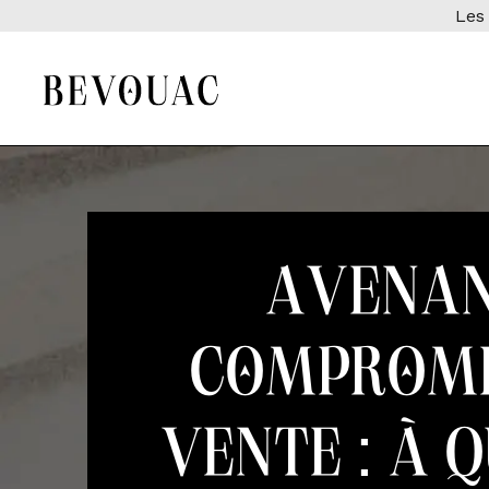
Les 
Avena
compromi
vente : à q