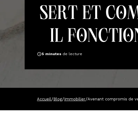
sert et co
il fonctio
5
minutes
de lecture
/
/
/
Accueil
Blog
Immobilier
Avenant compromis de ven