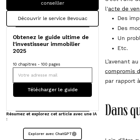
conseiller
l'
acte de ven
Des imp
Découvrir le service Bevouac
Des modi
Obtenez le guide ultime de
Un prob
l'investisseur immobilier
Etc.
2025
L’avenant a
10 chapitres - 100 pages
compromis d
par rapport à
Dans qu
Résumez et explorez cet article avec une IA
:
Explorer avec ChatGPT