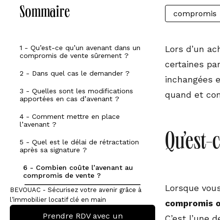
Sommaire
compromis
1 - Qu’est-ce qu’un avenant dans un
Lors d’un ach
compromis de vente sûrement ?
certaines par
2 - Dans quel cas le demander ?
inchangées e
3 - Quelles sont les modifications
quand et com
apportées en cas d’avenant ?
4 - Comment mettre en place
l’avenant ?
Qu’est-
5 - Quel est le délai de rétractation
après sa signature ?
6 - Combien coûte l’avenant au
compromis de vente ?
Lorsque vous 
BEVOUAC - Sécurisez votre avenir grâce à
l’immobilier locatif clé en main
compromis o
Prendre RDV avec un
C’est l’une 