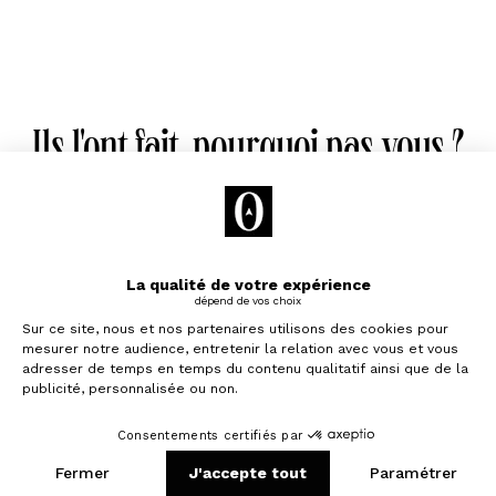
Ils l'ont fait, pourquoi pas vous ?
David
32 ansㅤ
,
Nancy
Je souhaite investir
"Bevouac a très bien répondu à mes attentes, c'était