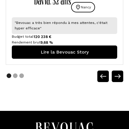
David
32 ansㅤ
,
Nancy
"Bevouac a très bien répondu à mes attentes, c'était
hyper efficace"
120 238 €
Budget total
9,68 %
Rendement brut
Lire la Bevouac Story