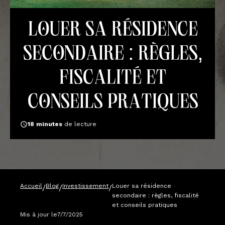
Louer sa résidence
secondaire : règles,
fiscalité et
conseils pratiques
18
minutes
de lecture
Accueil
Blog
Investissement
Louer sa résidence
/
/
/
secondaire : règles, fiscalité
et conseils pratiques
Mis à jour le
7/7/2025