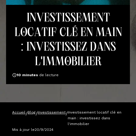
Investissement
locatif clé en main
: investissez dans
l'immobilier
10
minutes
de lecture
Accueil
Blog
Investissement
Investissement locatif clé en
/
/
/
main : investissez dans
l'immobilier
Mis à jour le
20/9/2024