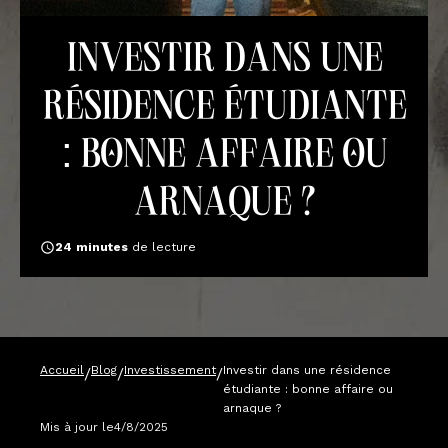
Investir dans une
résidence étudiante
: bonne affaire ou
arnaque ?
24
minutes
de lecture
Accueil
Blog
Investissement
Investir dans une résidence
/
/
/
étudiante : bonne affaire ou
arnaque ?
Mis à jour le
4/8/2025