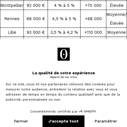
Montpellier
92 000 €
4 % à 5 %
+70 000
Élevée
Moyenne/
Rennes
88 000 €
4,5 % à 5 %
+68 000
Élevée
Lille
93 000 €
3,5 % à 4,2 %
+110 000
Moyenne
Nantes
96 000 €
3,8 % à 4,5 %
+60 000
Moyenne
Ces chiffres sont donnés à titre indicatif et
peuvent varier selon le programme, le quartier ou
le gestionnaire.
L’idéal est de
croiser les données sur la tension
locative et la demande étudiante
locale pour
affiner votre sélection.
Je souhaite investir