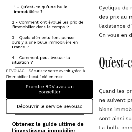
1 - Qu’est-ce qu’une bulle
Cyclique de 
immobilière ?
des prix au 
2 - Comment ont évolué les prix de
l’existence 
l’immobilier dans le temps ?
On vous en di
3 - Quels éléments font penser
qu’il y a une bulle immobilière en
France ?
4 - Comment peut évoluer la
Qu’est-
situation ?
BEVOUAC - Sécurisez votre avenir grâce à
l’immobilier locatif clé en main
Prendre RDV avec un
Quand les pri
conseiller
ne suivent p
Découvrir le service Bevouac
biens immobi
sont ainsi su
Obtenez le guide ultime de
La bulle immo
l'investisseur immobilier