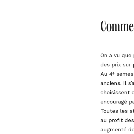
Comment
On a vu que 
des prix sur
Au 4ᵉ semest
anciens. Il s
choisissent 
encouragé par
Toutes les s
au profit de
augmenté de 