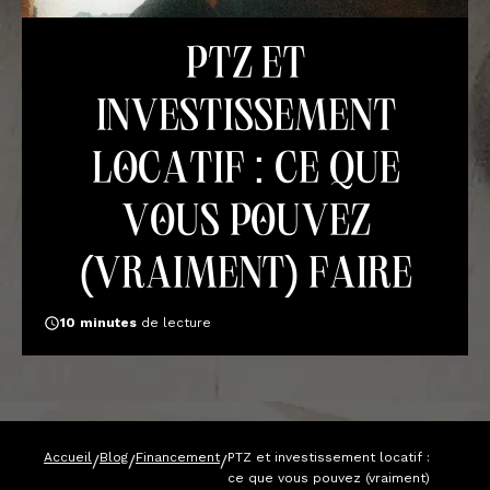
PTZ et
investissement
locatif : ce que
vous pouvez
(vraiment) faire
10
minutes
de lecture
Accueil
Blog
Financement
PTZ et investissement locatif :
/
/
/
ce que vous pouvez (vraiment)