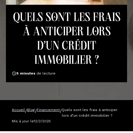
Quels sont les frais
à anticiper lors
d’un crédit
immobilier ?
5
minutes
de lecture
Accueil
Blog
Financement
Quels sont les frais à anticiper
/
/
/
lors d’un crédit immobilier ?
Mis à jour le
12/2/2025