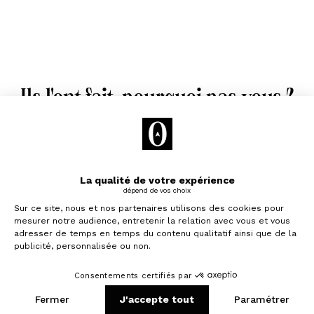
Ils l'ont fait, pourquoi pas vous ?
David
32 ansㅤ
,
Nancy
Je souhaite investir