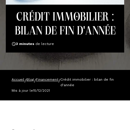
Crédit immobilier :
bilan de fin d'année
3
minutes
de lecture
Accueil
Blog
Financement
Crédit immobilier : bilan de fin
/
/
/
d'année
Mis à jour le
15/12/2021