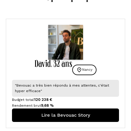
David
32 ansㅤ
,
Nancy
"Bevouac a très bien répondu à mes attentes, c'était
hyper efficace"
120 238 €
Budget total
9,68 %
Rendement brut
Lire la Bevouac Story