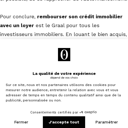
Pour conclure,
rembourser son crédit immobilier
avec un loyer
est le Graal pour tous les
investisseurs immobiliers. En louant le bien acquis,
les revenus locatifs peuvent contribuer au
remboursement du prêt. Pour y parvenir, faites-en
sorte de ne négliger aucune étape pour assurer la
rentabilité de votre démarche. Mais ne vous laissez
pas aveugler par la belle promesse d'une telle
opération. Renseignez-vous grâce à notre article
ce
que l'on ne vous dit pas sur l'autofinancement
.
Je souhaite investir