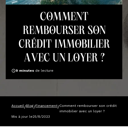
Comment
rembourser son
crédit immobilier
avec un loyer ?
9
minutes
de lecture
Accueil
Blog
Financement
Comment rembourser son crédit
/
/
/
immobilier avec un loyer ?
Mis à jour le
25/8/2023