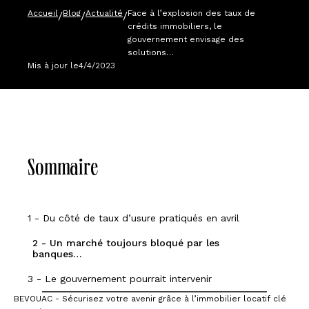
Accueil
Blog
Actualité
Face à l’explosion des taux de
/
/
/
crédits immobiliers, le
gouvernement envisage des
solutions…
Mis à jour le
4/4/2023
Sommaire
1 - Du côté de taux d’usure pratiqués en avril
2 - Un marché toujours bloqué par les
banques…
3 - Le gouvernement pourrait intervenir
BEVOUAC - Sécurisez votre avenir grâce à l’immobilier locatif clé