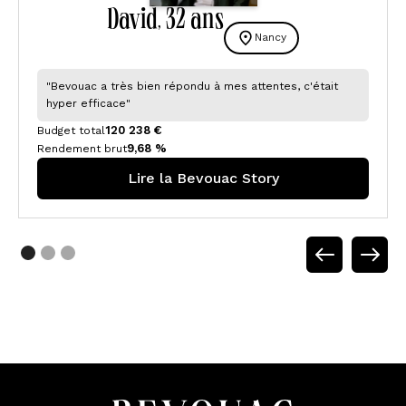
David
32 ansㅤ
,
Nancy
"Bevouac a très bien répondu à mes attentes, c'était
hyper efficace"
120 238 €
Budget total
9,68 %
Rendement brut
Lire la Bevouac Story