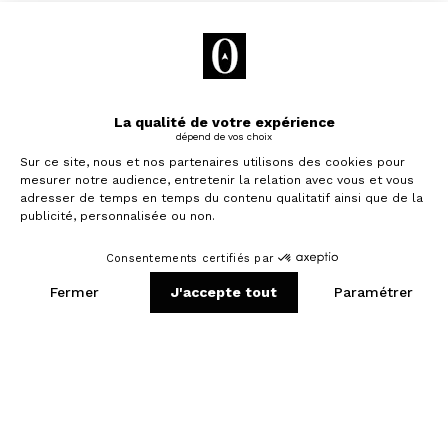
David
32 ansㅤ
,
Nancy
"Bevouac a très bien répondu à mes attentes, c'était
hyper efficace"
120 238 €
Budget total
9,68 %
Rendement brut
Lire la Bevouac Story