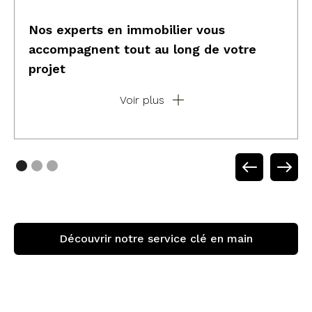
Nos experts en immobilier vous
accompagnent tout au long de votre
projet
Voir plus
• Au total, c'est plus de
250 heures
que nous
vous faisons
économiser
• Vous déléguez l’entièreté de votre projet
d’investissement immobilier locatif à des
experts
du domaine
Découvrir notre service clé en main