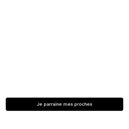
En tant que filleul, comment
puis-je bénéficier des 500€ ?
Pendant combien de temps est
valable la carte-cadeau Illicado ?
Je parraine mes proches