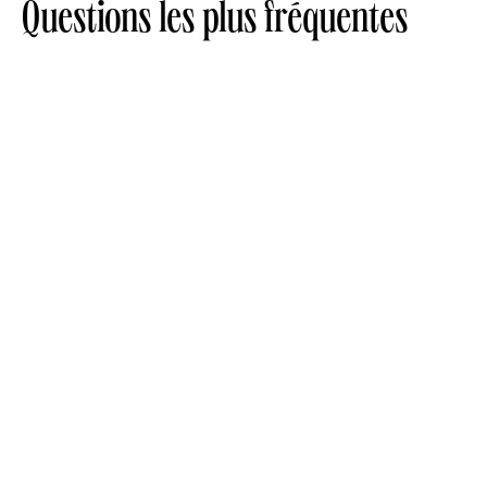
Questions les plus fréquentes
Combien de proche puis-je
parrainer ?
En tant que parrain, à quel
moment je pourrai bénéficier des
500€ ?