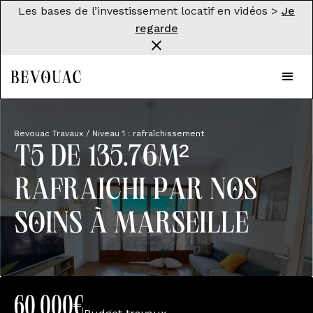
Les bases de l’investissement locatif en vidéos >
Je
regarde
Bevouac Travaux / Niveau 1 : rafraîchissement
T5 de 135.76M²
Rafraîchi par nos
soins à marseille
60 000€